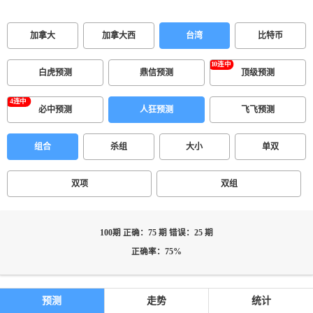
加拿大
加拿大西
台湾
比特币
白虎预测
鼎信预测
顶级预测
必中预测
人狂预测
飞飞预测
组合
杀组
大小
单双
双项
双组
100期 正确：75 期 错误：25 期
正确率：75%
预测
走势
统计